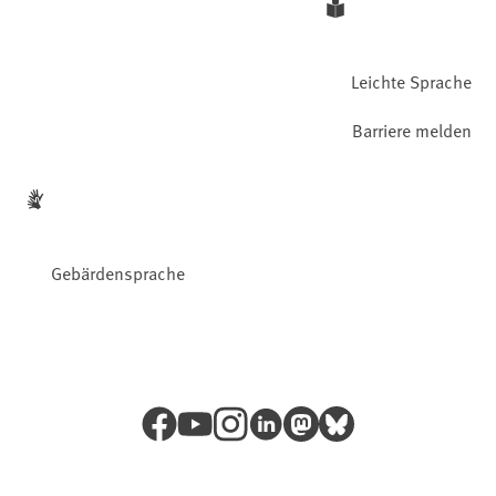
Leichte Sprache
Barriere melden
Gebärdensprache
Facebook
YouTube
Instagram
LinkedIn
Mastodon
Bluesky