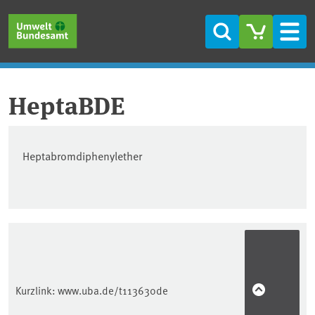
Direkt zum Inhalt
Direkt zum Hauptmenü
Direkt zur Fußzeile
Suche
Men
HeptaBDE
Heptabromdiphenylether
Kurzlink:
www.uba.de/t113630de