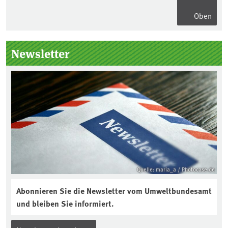
Oben
Seitenleiste
Newsletter
Quelle: maria_a / Photocase.de
Abonnieren Sie die Newsletter vom Umweltbundesamt
und bleiben Sie informiert.