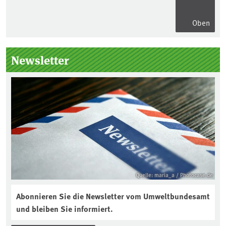
Oben
Seitenleiste
Newsletter
Quelle: maria_a / Photocase.de
Abonnieren Sie die Newsletter vom Umweltbundesamt
und bleiben Sie informiert.