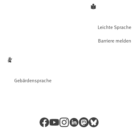
Leichte Sprache
Barriere melden
Gebärdensprache
Facebook
YouTube
Instagram
LinkedIn
Mastodon
Bluesky