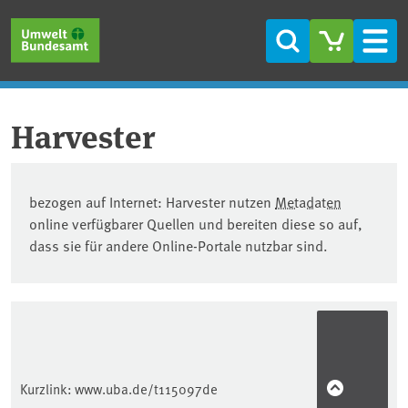
Direkt zum Inhalt
Direkt zum Hauptmenü
Direkt zur Fußzeile
Suche
Men
Harvester
bezogen auf Internet: Harvester nutzen
Metadaten
online verfügbarer Quellen und bereiten diese so auf,
dass sie für andere Online-Portale nutzbar sind.
Kurzlink:
www.uba.de/t115097de