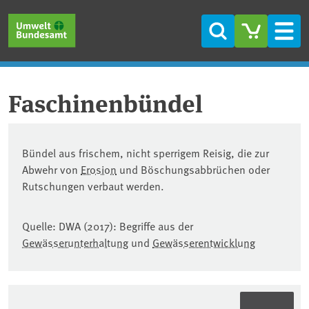
Direkt zum Inhalt
Direkt zum Hauptmenü
Direkt zur Fußzeile
Suche
Men
Faschinenbündel
Bündel aus frischem, nicht sperrigem Reisig, die zur
Abwehr von
Erosion
und Böschungsabbrüchen oder
Rutschungen verbaut werden.
Quelle: DWA (2017): Begriffe aus der
Gewässerunterhaltung
und
Gewässerentwicklung