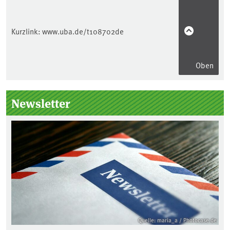
Kurzlink:
www.uba.de/t108702de
Oben
Seitenleiste
Newsletter
Quelle: maria_a / Photocase.de