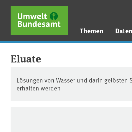
Direkt zum Inhalt
Direkt zum Hauptmenü
Direkt zur Fußzeile
Themen
Date
Eluate
Lösungen von Wasser und darin gelösten S
erhalten werden