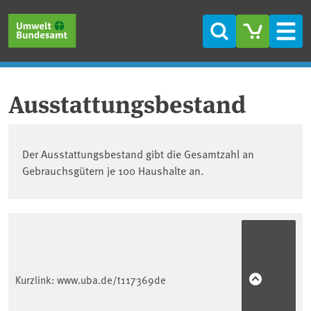
Direkt zum Inhalt
Direkt zum Hauptmenü
Direkt zur Fußzeile
Suche
Men
Ausstattungsbestand
Der Ausstattungsbestand gibt die Gesamtzahl an
Gebrauchsgütern je 100 Haushalte an.
Kurzlink:
www.uba.de/t117369de