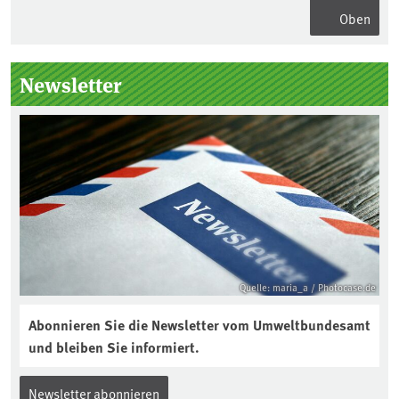
Oben
Seitenleiste
Newsletter
Quelle: maria_a / Photocase.de
Abonnieren Sie die Newsletter vom Umweltbundesamt
und bleiben Sie informiert.
Newsletter abonnieren