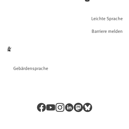
Leichte Sprache
Barriere melden
Gebärdensprache
Facebook
YouTube
Instagram
LinkedIn
Mastodon
Bluesky