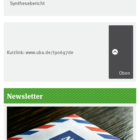
Synthesebericht
Kurzlink:
www.uba.de/t90697de
Oben
Seitenleiste
Newsletter