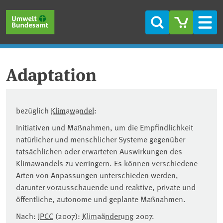
Direkt zum Inhalt
Direkt zum Hauptmenü
Direkt zur Fußzeile
Suche
Men
Adaptation
bezüglich
Klimawandel
:
Initiativen und Maßnahmen, um die Empfindlichkeit
natürlicher und menschlicher Systeme gegenüber
tatsächlichen oder erwarteten Auswirkungen des
Klimawandels zu verringern. Es können verschiedene
Arten von Anpassungen unterschieden werden,
darunter vorausschauende und reaktive, private und
öffentliche, autonome und geplante Maßnahmen.
Nach:
IPCC
(2007):
Klimaänderung
2007.