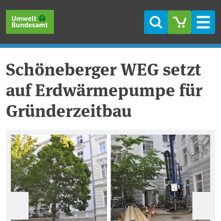
Direkt zum Inhalt
Direkt zum Hauptmenü
Direkt zur Fußzeile
Suche
Men
Schöneberger WEG setzt
auf Erdwärmepumpe für
Gründerzeitbau
Vorherige
Wei