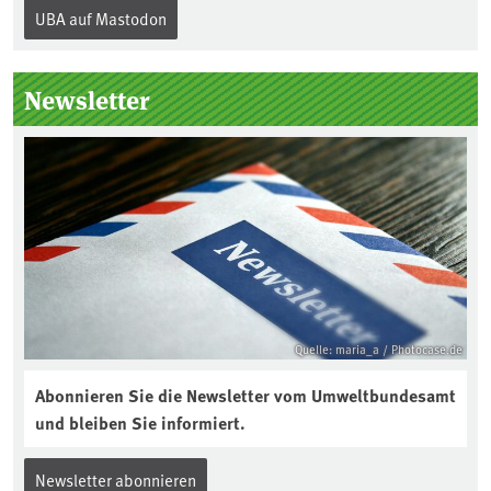
„Recht auf Reparatur“.Demnach müssen
UBA auf Mastodon
Hersteller allen Verbraucher*innen für
die folgenden Produkte – soweit
technisch möglich – nach Ablauf der
Newsletter
Gewährleistungsfrist Reparaturen zu
einem angemessenen Preis anbieten:
Quelle: maria_a / Photocase.de
Abonnieren Sie die Newsletter vom Umweltbundesamt
und bleiben Sie informiert.
Newsletter abonnieren