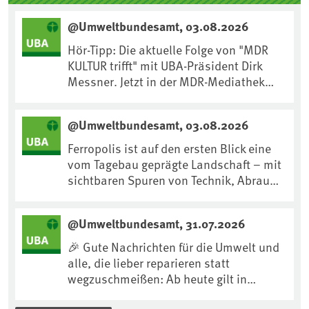
@Umweltbundesamt, 03.08.2026
Hör-Tipp: Die aktuelle Folge von "MDR
KULTUR trifft" mit UBA-Präsident Dirk
Messner. Jetzt in der MDR-Mediathek
nachhören:
https://www.mdr.de/kultur/podcast/tri
@Umweltbundesamt, 03.08.2026
fft/dirk-messner-audio-100.html
Ferropolis ist auf den ersten Blick eine
vom Tagebau geprägte Landschaft – mit
sichtbaren Spuren von Technik, Abraum
& tiefgreifenden Eingriffen in den Boden.
Doch diese Landschaft erzählt mehr als
@Umweltbundesamt, 31.07.2026
nur ihre bergbauliche Vergangenheit.
Hier lässt sich beobachten, wie sich aus
🎉 Gute Nachrichten für die Umwelt und
Kippenflächen lebendige Böden
alle, die lieber reparieren statt
entwickeln, Pflanzen Fuß fassen & neue
wegzuschmeißen: Ab heute gilt in
Lebensräume entstehen....
Deutschland für viele Elektrogeräte das