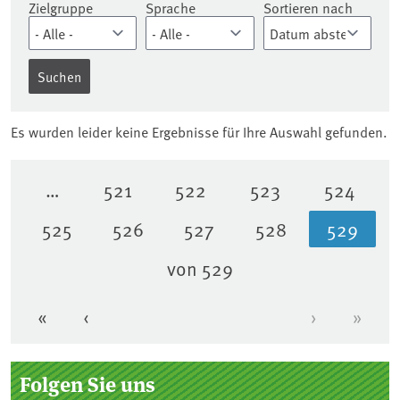
Zielgruppe
Sprache
Sortieren nach
Es wurden leider keine Ergebnisse für Ihre Auswahl gefunden.
…
521
522
523
524
Seite
Seite
Seite
Seite
525
526
527
528
529
Seite
Seite
Seite
Seite
Aktuell
von 529
«
‹
›
»
Erste Seite
Vorherige Seite
Nächste Se
Letzt
Seitenleiste
Folgen Sie uns