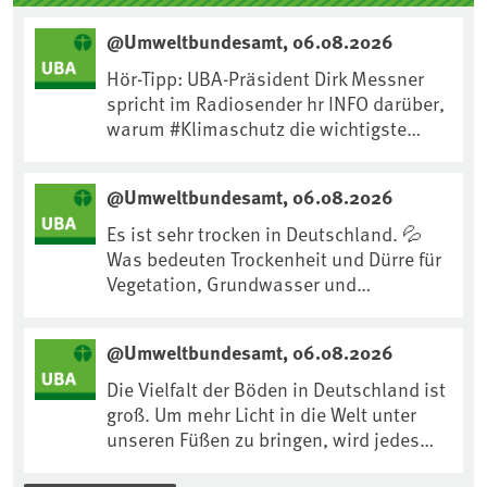
@Umweltbundesamt, 06.08.2026
Hör-Tipp: UBA-Präsident Dirk Messner
spricht im Radiosender hr INFO darüber,
warum #Klimaschutz die wichtigste
Maßnahme gegen #Hitze ist und wie wir
uns an Klimafolgen anpassen können:
@Umweltbundesamt, 06.08.2026
https://www.ardsounds.de/episode/urn
:ard:episode:0e7cf1c4b819c26d/
Es ist sehr trocken in Deutschland. 💦
Was bedeuten Trockenheit und Dürre für
Vegetation, Grundwasser und
Landwirtschaft? Ist das bereits der
Klimawandel? Und wie können wir uns
@Umweltbundesamt, 06.08.2026
anpassen?🤔Antworten auf diese und
weitere Fragen auf unserer Webseite:
Die Vielfalt der Böden in Deutschland ist
www.uba.de/trockenheit #Trockenheit
groß. Um mehr Licht in die Welt unter
#Klimawandel
unseren Füßen zu bringen, wird jedes
Jahr am 5. Dezember, dem