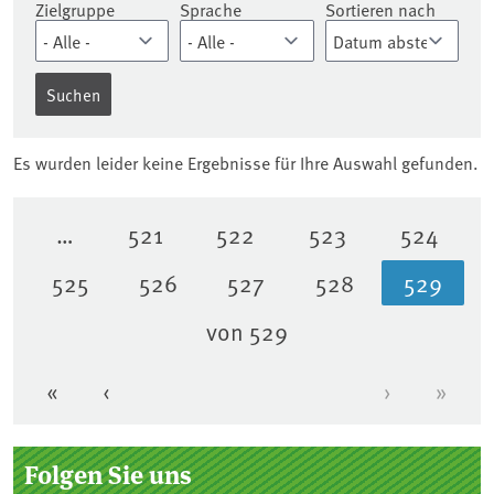
Zielgruppe
Sprache
Sortieren nach
Es wurden leider keine Ergebnisse für Ihre Auswahl gefunden.
…
521
522
523
524
Seite
Seite
Seite
Seite
525
526
527
528
529
Seite
Seite
Seite
Seite
Aktuell
von 529
«
‹
›
»
Erste Seite
Vorherige Seite
Nächste Se
Letzt
Seitenleiste
Folgen Sie uns