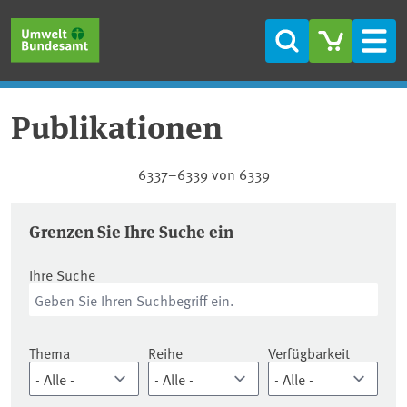
Direkt zum Inhalt
Direkt zum Hauptmenü
Direkt zur Fußzeile
Suche
Men
Publikationen
Publikationen
6337–6339 von 6339
Grenzen Sie Ihre Suche ein
Ihre Suche
Thema
Reihe
Verfügbarkeit