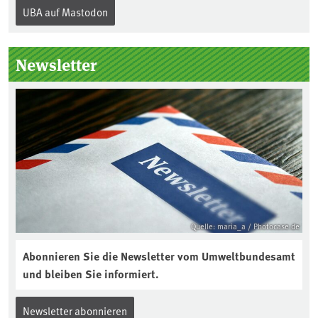
Internationalen Tag des Bodens, der
UBA auf Mastodon
„Boden des Jahres“ vorgestellt. Das UBA
unterstützt die Aktion. Wer sitzt im
Kuratorium, wie wird der Boden des
Newsletter
Jahres ausgewählt und was passiert
eigentlich während eines solchen
Bodenjahres? Infos dazu gibt es im
aktuellen Podcast „Soilcast“. Jetzt
reinhören:
https://soilcast.de/interview/sc202-
interview-die-kuer-der-krume/
Quelle: maria_a / Photocase.de
Abonnieren Sie die Newsletter vom Umweltbundesamt
und bleiben Sie informiert.
Newsletter abonnieren