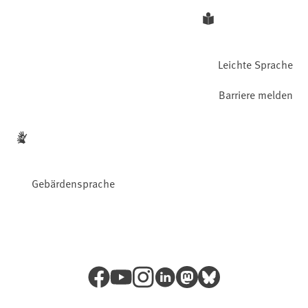
Leichte Sprache
Barriere melden
Gebärdensprache
Facebook
YouTube
Instagram
LinkedIn
Mastodon
Bluesky