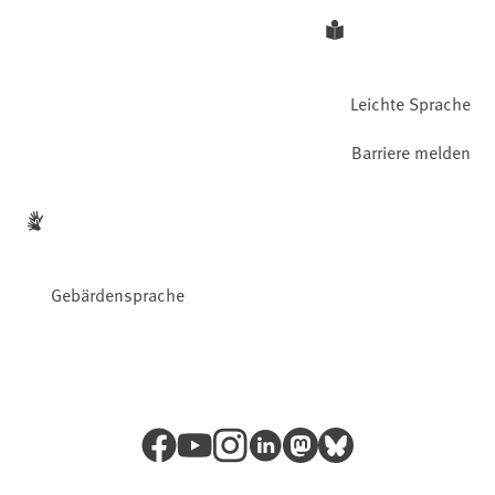
Leichte Sprache
Barriere melden
Gebärdensprache
Facebook
YouTube
Instagram
LinkedIn
Mastodon
Bluesky