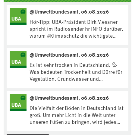
@Umweltbundesamt, 06.08.2026
Hör-Tipp: UBA-Präsident Dirk Messner
spricht im Radiosender hr INFO darüber,
warum #Klimaschutz die wichtigste
Maßnahme gegen #Hitze ist und wie wir
uns an Klimafolgen anpassen können:
@Umweltbundesamt, 06.08.2026
https://www.ardsounds.de/episode/urn
:ard:episode:0e7cf1c4b819c26d/
Es ist sehr trocken in Deutschland. 💦
Was bedeuten Trockenheit und Dürre für
Vegetation, Grundwasser und
Landwirtschaft? Ist das bereits der
Klimawandel? Und wie können wir uns
@Umweltbundesamt, 06.08.2026
anpassen?🤔Antworten auf diese und
weitere Fragen auf unserer Webseite:
Die Vielfalt der Böden in Deutschland ist
www.uba.de/trockenheit #Trockenheit
groß. Um mehr Licht in die Welt unter
#Klimawandel
unseren Füßen zu bringen, wird jedes
Jahr am 5. Dezember, dem