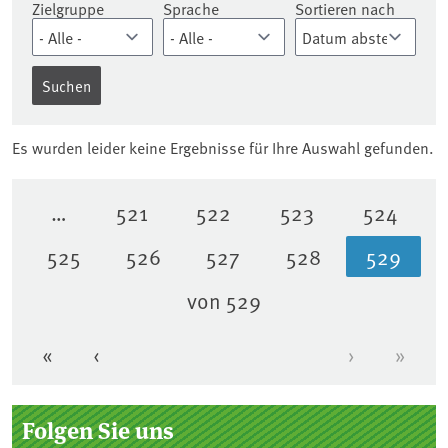
Zielgruppe
Sprache
Sortieren nach
Es wurden leider keine Ergebnisse für Ihre Auswahl gefunden.
…
521
522
523
524
Seite
Seite
Seite
Seite
525
526
527
528
529
Seite
Seite
Seite
Seite
Aktuell
von 529
«
‹
›
»
Erste Seite
Vorherige Seite
Nächste Se
Letzt
Seitenleiste
Folgen Sie uns