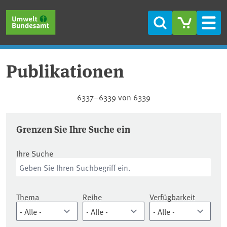
Direkt zum Inhalt
Direkt zum Hauptmenü
Direkt zur Fußzeile
Suche
Men
Publikationen
Publikationen
6337–6339 von 6339
Grenzen Sie Ihre Suche ein
Ihre Suche
Thema
Reihe
Verfügbarkeit