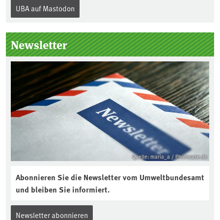
Internationalen Tag des Bodens, der
UBA auf Mastodon
„Boden des Jahres“ vorgestellt. Das UBA
unterstützt die Aktion. Wer sitzt im
Kuratorium, wie wird der Boden des
Newsletter
Jahres ausgewählt und was passiert
eigentlich während eines solchen
Bodenjahres? Infos dazu gibt es im
aktuellen Podcast „Soilcast“. Jetzt
reinhören:
https://soilcast.de/interview/sc202-
interview-die-kuer-der-krume/
Quelle: maria_a / Photocase.de
Abonnieren Sie die Newsletter vom Umweltbundesamt
und bleiben Sie informiert.
Newsletter abonnieren