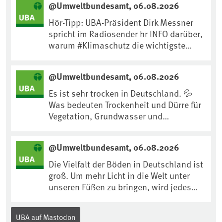
@Umweltbundesamt, 06.08.2026
Hör-Tipp: UBA-Präsident Dirk Messner
spricht im Radiosender hr INFO darüber,
warum #Klimaschutz die wichtigste
Maßnahme gegen #Hitze ist und wie wir
uns an Klimafolgen anpassen können:
@Umweltbundesamt, 06.08.2026
https://www.ardsounds.de/episode/urn
:ard:episode:0e7cf1c4b819c26d/
Es ist sehr trocken in Deutschland. 💦
Was bedeuten Trockenheit und Dürre für
Vegetation, Grundwasser und
Landwirtschaft? Ist das bereits der
Klimawandel? Und wie können wir uns
@Umweltbundesamt, 06.08.2026
anpassen?🤔Antworten auf diese und
weitere Fragen auf unserer Webseite:
Die Vielfalt der Böden in Deutschland ist
www.uba.de/trockenheit #Trockenheit
groß. Um mehr Licht in die Welt unter
#Klimawandel
unseren Füßen zu bringen, wird jedes
Jahr am 5. Dezember, dem
Internationalen Tag des Bodens, der
UBA auf Mastodon
„Boden des Jahres“ vorgestellt. Das UBA