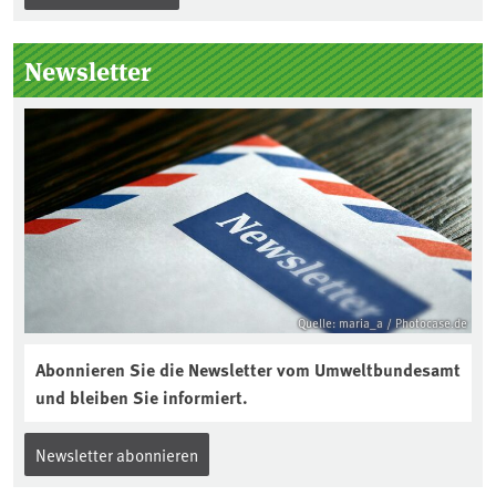
unterstützt die Aktion. Wer sitzt im
Kuratorium, wie wird der Boden des
Newsletter
Jahres ausgewählt und was passiert
eigentlich während eines solchen
Bodenjahres? Infos dazu gibt es im
aktuellen Podcast „Soilcast“. Jetzt
reinhören:
https://soilcast.de/interview/sc202-
interview-die-kuer-der-krume/
Quelle: maria_a / Photocase.de
Abonnieren Sie die Newsletter vom Umweltbundesamt
und bleiben Sie informiert.
Newsletter abonnieren