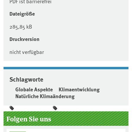
PDF ist barrierefrei
Dateigröße
285,85 kB
Druckversion
nicht verfügbar
Schlagworte
Globale Aspekte
Klimaentwicklung
Natürliche Klimaänderung
Seitenleiste
Folgen Sie uns