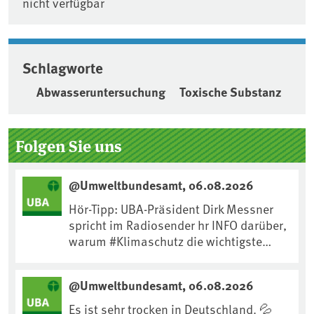
nicht verfügbar
Schlagworte
Abwasseruntersuchung
Toxische Substanz
Seitenleiste
Folgen Sie uns
@Umweltbundesamt, 06.08.2026
Hör-Tipp: UBA-Präsident Dirk Messner
spricht im Radiosender hr INFO darüber,
warum #Klimaschutz die wichtigste
Maßnahme gegen #Hitze ist und wie wir
uns an Klimafolgen anpassen können:
@Umweltbundesamt, 06.08.2026
https://www.ardsounds.de/episode/urn
:ard:episode:0e7cf1c4b819c26d/
Es ist sehr trocken in Deutschland. 💦