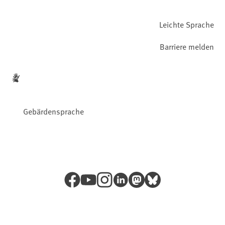
Leichte Sprache
Barriere melden
Gebärdensprache
Facebook
YouTube
Instagram
LinkedIn
Mastodon
Bluesky