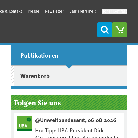
ice & Kontakt
Presse
Newsletter
Barrierefreiheit
Hoher Kontrast
Suche
Seitenleiste
Publikationen
Warenkorb
Folgen Sie uns
@Umweltbundesamt, 06.08.2026
Hör-Tipp: UBA-Präsident Dirk
Messner spricht im Radiosender hr