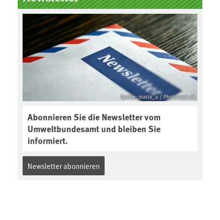
Boden des Jahres ausgewählt und
was passiert eigentlich während
eines solchen Bodenjahres? Infos
dazu gibt es im aktuellen Podcast
„Soilcast“. Jetzt reinhören:
https://soilcast.de/interview/sc20
2-interview-die-kuer-der-krume/
Quelle: maria_a / Photocase.de
Abonnieren Sie die Newsletter vom
Umweltbundesamt und bleiben Sie
informiert.
Newsletter abonnieren