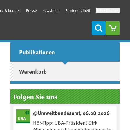
ice & Kontakt
Presse
Newsletter
Barrierefreiheit
Hoher Kontrast
Suche
Seitenleiste
Publikationen
Warenkorb
Folgen Sie uns
@Umweltbundesamt, 06.08.2026
Hör-Tipp: UBA-Präsident Dirk
Messner spricht im Radiosender hr