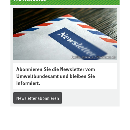
Boden des Jahres ausgewählt und
was passiert eigentlich während
eines solchen Bodenjahres? Infos
dazu gibt es im aktuellen Podcast
„Soilcast“. Jetzt reinhören:
https://soilcast.de/interview/sc20
2-interview-die-kuer-der-krume/
Quelle: maria_a / Photocase.de
Abonnieren Sie die Newsletter vom
Umweltbundesamt und bleiben Sie
informiert.
Newsletter abonnieren