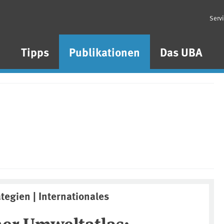
Serv
n
Tipps
Publikationen
Das UBA
ategien | Internationales
er Umweltatlas: