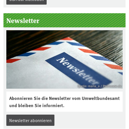
„Boden des Jahres“ vorgestellt. Das UBA
unterstützt die Aktion. Wer sitzt im
Kuratorium, wie wird der Boden des
Newsletter
Jahres ausgewählt und was passiert
eigentlich während eines solchen
Bodenjahres? Infos dazu gibt es im
aktuellen Podcast „Soilcast“. Jetzt
reinhören:
https://soilcast.de/interview/sc202-
interview-die-kuer-der-krume/
Quelle: maria_a / Photocase.de
Abonnieren Sie die Newsletter vom Umweltbundesamt
und bleiben Sie informiert.
Newsletter abonnieren