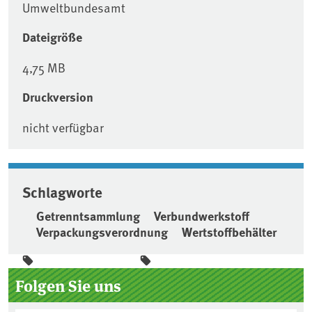
Umweltbundesamt
Dateigröße
4,75 MB
Druckversion
nicht verfügbar
Schlagworte
Getrenntsammlung
Verbundwerkstoff
Verpackungsverordnung
Wertstoffbehälter
Seitenleiste
Folgen Sie uns