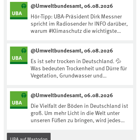
@Umweltbundesamt, 06.08.2026
Hör-Tipp: UBA-Präsident Dirk Messner
spricht im Radiosender hr INFO darüber,
warum #Klimaschutz die wichtigste
Maßnahme gegen #Hitze ist und wie wir
uns an Klimafolgen anpassen können:
@Umweltbundesamt, 06.08.2026
https://www.ardsounds.de/episode/urn
:ard:episode:0e7cf1c4b819c26d/
Es ist sehr trocken in Deutschland. 💦
Was bedeuten Trockenheit und Dürre für
Vegetation, Grundwasser und
Landwirtschaft? Ist das bereits der
Klimawandel? Und wie können wir uns
@Umweltbundesamt, 06.08.2026
anpassen?🤔Antworten auf diese und
weitere Fragen auf unserer Webseite:
Die Vielfalt der Böden in Deutschland ist
www.uba.de/trockenheit #Trockenheit
groß. Um mehr Licht in die Welt unter
#Klimawandel
unseren Füßen zu bringen, wird jedes
Jahr am 5. Dezember, dem
Internationalen Tag des Bodens, der
UBA auf Mastodon