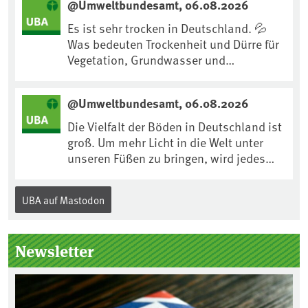
@Umweltbundesamt, 06.08.2026
https://www.ardsounds.de/episode/urn
:ard:episode:0e7cf1c4b819c26d/
Es ist sehr trocken in Deutschland. 💦
Was bedeuten Trockenheit und Dürre für
Vegetation, Grundwasser und
Landwirtschaft? Ist das bereits der
Klimawandel? Und wie können wir uns
@Umweltbundesamt, 06.08.2026
anpassen?🤔Antworten auf diese und
weitere Fragen auf unserer Webseite:
Die Vielfalt der Böden in Deutschland ist
www.uba.de/trockenheit #Trockenheit
groß. Um mehr Licht in die Welt unter
#Klimawandel
unseren Füßen zu bringen, wird jedes
Jahr am 5. Dezember, dem
Internationalen Tag des Bodens, der
UBA auf Mastodon
„Boden des Jahres“ vorgestellt. Das UBA
unterstützt die Aktion. Wer sitzt im
Kuratorium, wie wird der Boden des
Newsletter
Jahres ausgewählt und was passiert
eigentlich während eines solchen
Bodenjahres? Infos dazu gibt es im
aktuellen Podcast „Soilcast“. Jetzt