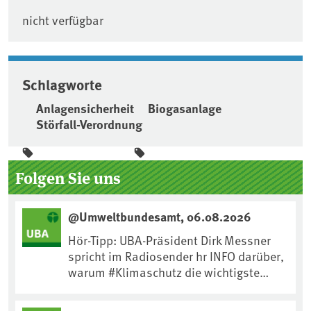
nicht verfügbar
Schlagworte
Anlagensicherheit
Biogasanlage
Störfall-Verordnung
Seitenleiste
Folgen Sie uns
@Umweltbundesamt, 06.08.2026
Hör-Tipp: UBA-Präsident Dirk Messner
spricht im Radiosender hr INFO darüber,
warum #Klimaschutz die wichtigste
Maßnahme gegen #Hitze ist und wie wir
uns an Klimafolgen anpassen können: