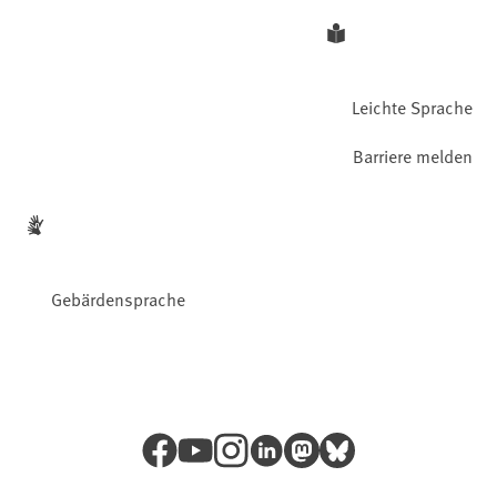
Leichte Sprache
Barriere melden
Gebärdensprache
Facebook
YouTube
Instagram
LinkedIn
Mastodon
Bluesky