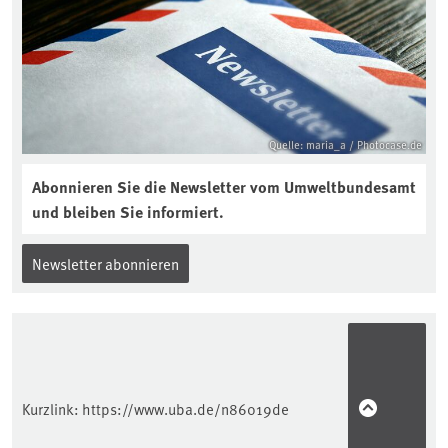
reinhören:
https://soilcast.de/interview/sc202-
interview-die-kuer-der-krume/
Quelle: maria_a / Photocase.de
Abonnieren Sie die Newsletter vom Umweltbundesamt
und bleiben Sie informiert.
Newsletter abonnieren
Kurzlink:
https://www.uba.de/n86019de