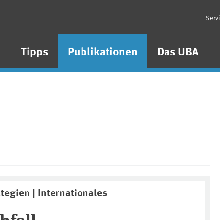
Serv
n
Tipps
Publikationen
Das UBA
ategien | Internationales
bfall