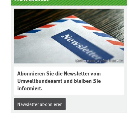
Boden des Jahres ausgewählt und
was passiert eigentlich während
eines solchen Bodenjahres? Infos
dazu gibt es im aktuellen Podcast
„Soilcast“. Jetzt reinhören:
https://soilcast.de/interview/sc20
2-interview-die-kuer-der-krume/
Quelle: maria_a / Photocase.de
Abonnieren Sie die Newsletter vom
Umweltbundesamt und bleiben Sie
informiert.
Newsletter abonnieren