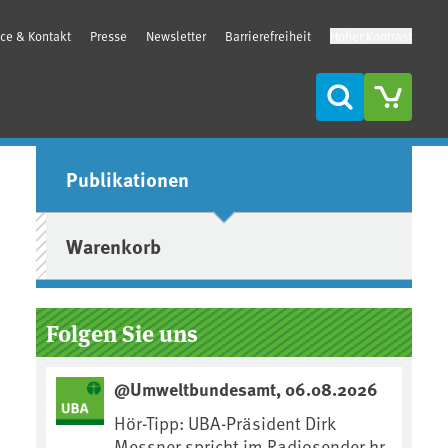
ice & Kontakt
Presse
Newsletter
Barrierefreiheit
Hoher Kontrast
Suche
Seitenleiste
Publikationen
Warenkorb
Folgen Sie uns
@Umweltbundesamt, 06.08.2026
Hör-Tipp: UBA-Präsident Dirk
Messner spricht im Radiosender hr