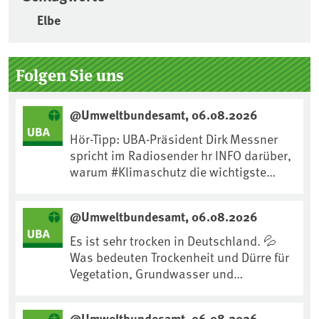
Elbe
Seitenleiste
Folgen Sie uns
@Umweltbundesamt, 06.08.2026
Hör-Tipp: UBA-Präsident Dirk Messner
spricht im Radiosender hr INFO darüber,
warum #Klimaschutz die wichtigste
Maßnahme gegen #Hitze ist und wie wir
uns an Klimafolgen anpassen können:
@Umweltbundesamt, 06.08.2026
https://www.ardsounds.de/episode/urn
:ard:episode:0e7cf1c4b819c26d/
Es ist sehr trocken in Deutschland. 💦
Was bedeuten Trockenheit und Dürre für
Vegetation, Grundwasser und
Landwirtschaft? Ist das bereits der
Klimawandel? Und wie können wir uns
@Umweltbundesamt, 06.08.2026