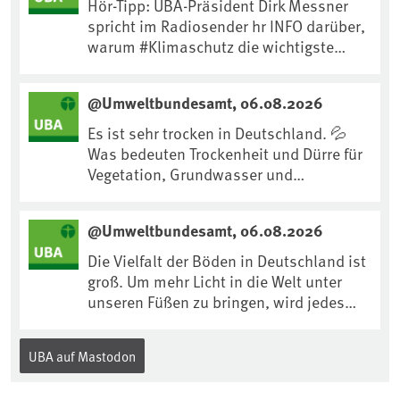
Hör-Tipp: UBA-Präsident Dirk Messner
spricht im Radiosender hr INFO darüber,
warum #Klimaschutz die wichtigste
Maßnahme gegen #Hitze ist und wie wir
uns an Klimafolgen anpassen können:
@Umweltbundesamt, 06.08.2026
https://www.ardsounds.de/episode/urn
:ard:episode:0e7cf1c4b819c26d/
Es ist sehr trocken in Deutschland. 💦
Was bedeuten Trockenheit und Dürre für
Vegetation, Grundwasser und
Landwirtschaft? Ist das bereits der
Klimawandel? Und wie können wir uns
@Umweltbundesamt, 06.08.2026
anpassen?🤔Antworten auf diese und
weitere Fragen auf unserer Webseite:
Die Vielfalt der Böden in Deutschland ist
www.uba.de/trockenheit #Trockenheit
groß. Um mehr Licht in die Welt unter
#Klimawandel
unseren Füßen zu bringen, wird jedes
Jahr am 5. Dezember, dem
Internationalen Tag des Bodens, der
UBA auf Mastodon
„Boden des Jahres“ vorgestellt. Das UBA
unterstützt die Aktion. Wer sitzt im