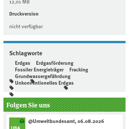
12,01 MB
Druckversion
nicht verfügbar
Schlagworte
Erdgas
Erdgasförderung
Fossiler Energieträger
Fracking
Grundwassergefährdung
Unkonventionelles Erdgas
Seitenleiste
Folgen Sie uns
@Umweltbundesamt, 06.08.2026