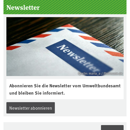
Kuratorium, wie wird der Boden des
Newsletter
Jahres ausgewählt und was passiert
eigentlich während eines solchen
Bodenjahres? Infos dazu gibt es im
aktuellen Podcast „Soilcast“. Jetzt
reinhören:
https://soilcast.de/interview/sc202-
interview-die-kuer-der-krume/
Quelle: maria_a / Photocase.de
Abonnieren Sie die Newsletter vom Umweltbundesamt
und bleiben Sie informiert.
Newsletter abonnieren