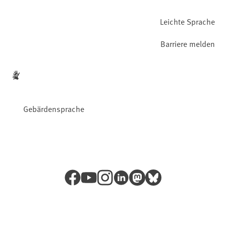
Leichte Sprache
Barriere melden
Gebärdensprache
Facebook
YouTube
Instagram
LinkedIn
Mastodon
Bluesky