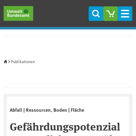
Direkt zum Inhalt
Direkt zum Hauptmenü
Direkt zur Fußzeile
Suche
Men
Startseite
Publikationen
Abfall | Ressourcen, Boden | Fläche
Gefährdungspotenzial