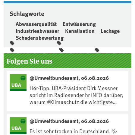
Schlagworte
Abwasserqualität
Entwässerung
Industrieabwasser
Kanalisation
Leckage
Schadensbewertung
Seitenleiste
Folgen Sie uns
@Umweltbundesamt, 06.08.2026
Hör-Tipp: UBA-Präsident Dirk Messner
spricht im Radiosender hr INFO darüber,
warum #Klimaschutz die wichtigste
Maßnahme gegen #Hitze ist und wie wir
uns an Klimafolgen anpassen können:
@Umweltbundesamt, 06.08.2026
https://www.ardsounds.de/episode/urn
:ard:episode:0e7cf1c4b819c26d/
Es ist sehr trocken in Deutschland. 💦