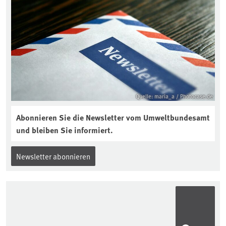
Bodenjahres? Infos dazu gibt es im
aktuellen Podcast „Soilcast“. Jetzt
reinhören:
https://soilcast.de/interview/sc202-
interview-die-kuer-der-krume/
Quelle: maria_a / Photocase.de
Abonnieren Sie die Newsletter vom Umweltbundesamt
und bleiben Sie informiert.
Newsletter abonnieren