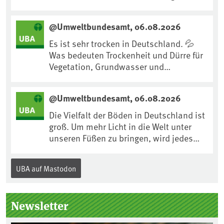
Maßnahme gegen #Hitze ist und wie wir
uns an Klimafolgen anpassen können:
@Umweltbundesamt, 06.08.2026
https://www.ardsounds.de/episode/urn
:ard:episode:0e7cf1c4b819c26d/
Es ist sehr trocken in Deutschland. 💦
Was bedeuten Trockenheit und Dürre für
Vegetation, Grundwasser und
Landwirtschaft? Ist das bereits der
Klimawandel? Und wie können wir uns
@Umweltbundesamt, 06.08.2026
anpassen?🤔Antworten auf diese und
weitere Fragen auf unserer Webseite:
Die Vielfalt der Böden in Deutschland ist
www.uba.de/trockenheit #Trockenheit
groß. Um mehr Licht in die Welt unter
#Klimawandel
unseren Füßen zu bringen, wird jedes
Jahr am 5. Dezember, dem
Internationalen Tag des Bodens, der
UBA auf Mastodon
„Boden des Jahres“ vorgestellt. Das UBA
unterstützt die Aktion. Wer sitzt im
Kuratorium, wie wird der Boden des
Newsletter
Jahres ausgewählt und was passiert
eigentlich während eines solchen