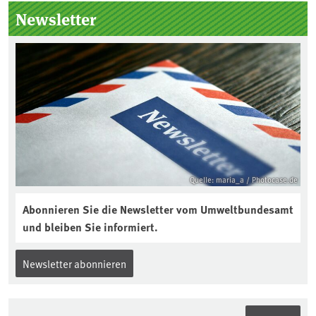
Kuratorium, wie wird der Boden des
Newsletter
Jahres ausgewählt und was passiert
eigentlich während eines solchen
Bodenjahres? Infos dazu gibt es im
aktuellen Podcast „Soilcast“. Jetzt
reinhören:
https://soilcast.de/interview/sc202-
interview-die-kuer-der-krume/
Quelle: maria_a / Photocase.de
Abonnieren Sie die Newsletter vom Umweltbundesamt
und bleiben Sie informiert.
Newsletter abonnieren