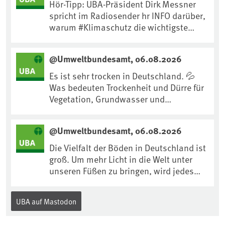
Hör-Tipp: UBA-Präsident Dirk Messner
spricht im Radiosender hr INFO darüber,
warum #Klimaschutz die wichtigste
Maßnahme gegen #Hitze ist und wie wir
uns an Klimafolgen anpassen können:
@Umweltbundesamt, 06.08.2026
https://www.ardsounds.de/episode/urn
:ard:episode:0e7cf1c4b819c26d/
Es ist sehr trocken in Deutschland. 💦
Was bedeuten Trockenheit und Dürre für
Vegetation, Grundwasser und
Landwirtschaft? Ist das bereits der
Klimawandel? Und wie können wir uns
@Umweltbundesamt, 06.08.2026
anpassen?🤔Antworten auf diese und
weitere Fragen auf unserer Webseite:
Die Vielfalt der Böden in Deutschland ist
www.uba.de/trockenheit #Trockenheit
groß. Um mehr Licht in die Welt unter
#Klimawandel
unseren Füßen zu bringen, wird jedes
Jahr am 5. Dezember, dem
Internationalen Tag des Bodens, der
UBA auf Mastodon
„Boden des Jahres“ vorgestellt. Das UBA
unterstützt die Aktion. Wer sitzt im