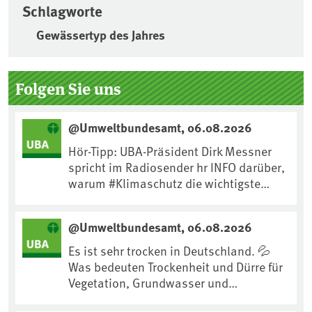
Schlagworte
Gewässertyp des Jahres
Seitenleiste
Folgen Sie uns
@Umweltbundesamt, 06.08.2026
Hör-Tipp: UBA-Präsident Dirk Messner
spricht im Radiosender hr INFO darüber,
warum #Klimaschutz die wichtigste
Maßnahme gegen #Hitze ist und wie wir
uns an Klimafolgen anpassen können:
@Umweltbundesamt, 06.08.2026
https://www.ardsounds.de/episode/urn
:ard:episode:0e7cf1c4b819c26d/
Es ist sehr trocken in Deutschland. 💦
Was bedeuten Trockenheit und Dürre für
Vegetation, Grundwasser und
Landwirtschaft? Ist das bereits der