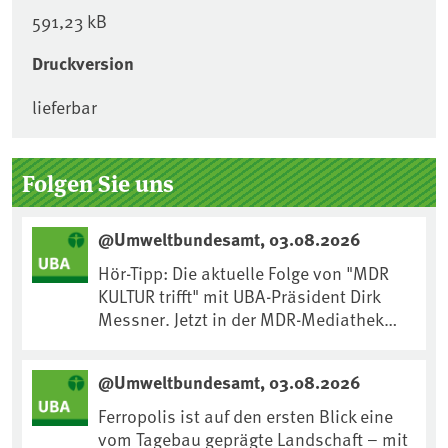
591,23 kB
Druckversion
lieferbar
Seitenleiste
Folgen Sie uns
@Umweltbundesamt, 03.08.2026
Hör-Tipp: Die aktuelle Folge von "MDR
KULTUR trifft" mit UBA-Präsident Dirk
Messner. Jetzt in der MDR-Mediathek
nachhören:
https://www.mdr.de/kultur/podcast/tri
@Umweltbundesamt, 03.08.2026
fft/dirk-messner-audio-100.html
Ferropolis ist auf den ersten Blick eine
vom Tagebau geprägte Landschaft – mit