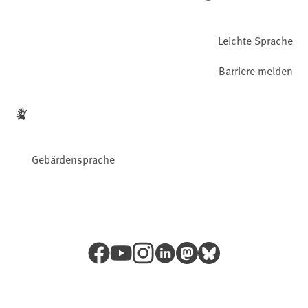
Leichte Sprache
Barriere melden
Gebärdensprache
Facebook
YouTube
Instagram
LinkedIn
Mastodon
Bluesky