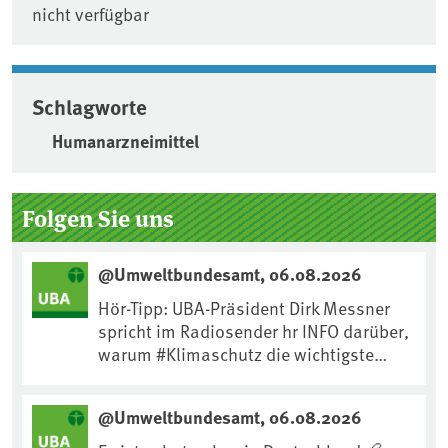
nicht verfügbar
Schlagworte
Humanarzneimittel
Seitenleiste
Folgen Sie uns
@Umweltbundesamt, 06.08.2026
Hör-Tipp: UBA-Präsident Dirk Messner
spricht im Radiosender hr INFO darüber,
warum #Klimaschutz die wichtigste
Maßnahme gegen #Hitze ist und wie wir
uns an Klimafolgen anpassen können:
@Umweltbundesamt, 06.08.2026
https://www.ardsounds.de/episode/urn
:ard:episode:0e7cf1c4b819c26d/