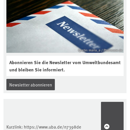
aktuellen Podcast „Soilcast“. Jetzt
reinhören:
https://soilcast.de/interview/sc202-
interview-die-kuer-der-krume/
Quelle: maria_a / Photocase.de
Abonnieren Sie die Newsletter vom Umweltbundesamt
und bleiben Sie informiert.
Newsletter abonnieren
Kurzlink:
https://www.uba.de/n7398de