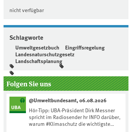
nicht verfügbar
Schlagworte
Umweltgesetzbuch
Eingriffsregelung
Landesnaturschutzgesetz
Landschaftsplanung
Seitenleiste
Folgen Sie uns
@Umweltbundesamt, 06.08.2026
Hör-Tipp: UBA-Präsident Dirk Messner
spricht im Radiosender hr INFO darüber,
warum #Klimaschutz die wichtigste
Maßnahme gegen #Hitze ist und wie wir