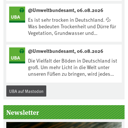
uns an Klimafolgen anpassen können:
@Umweltbundesamt, 06.08.2026
https://www.ardsounds.de/episode/urn
:ard:episode:0e7cf1c4b819c26d/
Es ist sehr trocken in Deutschland. 💦
Was bedeuten Trockenheit und Dürre für
Vegetation, Grundwasser und
Landwirtschaft? Ist das bereits der
Klimawandel? Und wie können wir uns
@Umweltbundesamt, 06.08.2026
anpassen?🤔Antworten auf diese und
weitere Fragen auf unserer Webseite:
Die Vielfalt der Böden in Deutschland ist
www.uba.de/trockenheit #Trockenheit
groß. Um mehr Licht in die Welt unter
#Klimawandel
unseren Füßen zu bringen, wird jedes
Jahr am 5. Dezember, dem
Internationalen Tag des Bodens, der
UBA auf Mastodon
„Boden des Jahres“ vorgestellt. Das UBA
unterstützt die Aktion. Wer sitzt im
Kuratorium, wie wird der Boden des
Newsletter
Jahres ausgewählt und was passiert
eigentlich während eines solchen
Bodenjahres? Infos dazu gibt es im