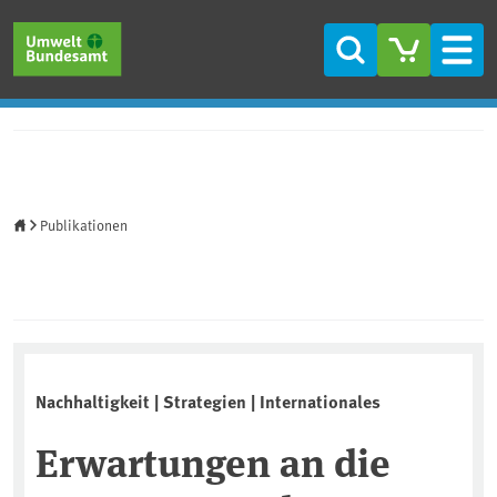
Direkt zum Inhalt
Direkt zum Hauptmenü
Direkt zur Fußzeile
Suche
Men
Startseite
Publikationen
Nachhaltigkeit | Strategien | Internationales
Erwartungen an die