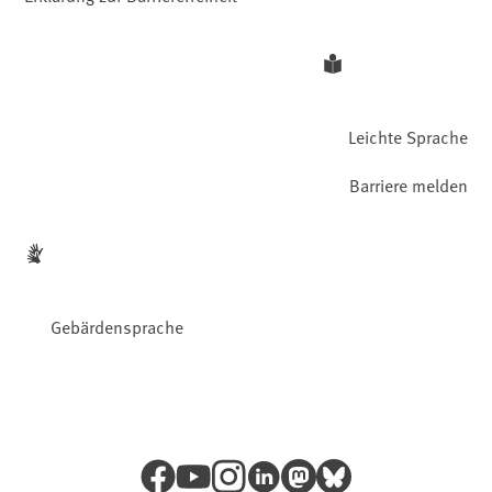
Leichte Sprache
Barriere melden
Gebärdensprache
Facebook
YouTube
Instagram
LinkedIn
Mastodon
Bluesky