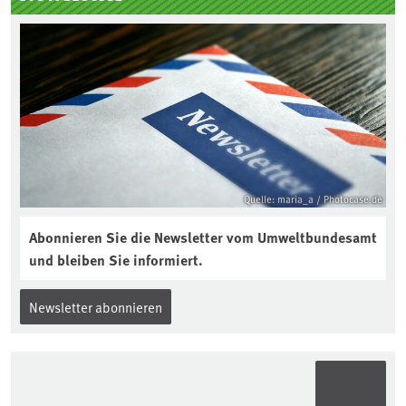
eigentlich während eines solchen
Bodenjahres? Infos dazu gibt es im
aktuellen Podcast „Soilcast“. Jetzt
reinhören:
https://soilcast.de/interview/sc202-
interview-die-kuer-der-krume/
Quelle: maria_a / Photocase.de
Abonnieren Sie die Newsletter vom Umweltbundesamt
und bleiben Sie informiert.
Newsletter abonnieren