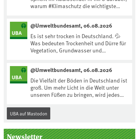
warum #Klimaschutz die wichtigste
Maßnahme gegen #Hitze ist und wie wir
uns an Klimafolgen anpassen können:
@Umweltbundesamt, 06.08.2026
https://www.ardsounds.de/episode/urn
:ard:episode:0e7cf1c4b819c26d/
Es ist sehr trocken in Deutschland. 💦
Was bedeuten Trockenheit und Dürre für
Vegetation, Grundwasser und
Landwirtschaft? Ist das bereits der
Klimawandel? Und wie können wir uns
@Umweltbundesamt, 06.08.2026
anpassen?🤔Antworten auf diese und
weitere Fragen auf unserer Webseite:
Die Vielfalt der Böden in Deutschland ist
www.uba.de/trockenheit #Trockenheit
groß. Um mehr Licht in die Welt unter
#Klimawandel
unseren Füßen zu bringen, wird jedes
Jahr am 5. Dezember, dem
Internationalen Tag des Bodens, der
UBA auf Mastodon
„Boden des Jahres“ vorgestellt. Das UBA
unterstützt die Aktion. Wer sitzt im
Kuratorium, wie wird der Boden des
Newsletter
Jahres ausgewählt und was passiert