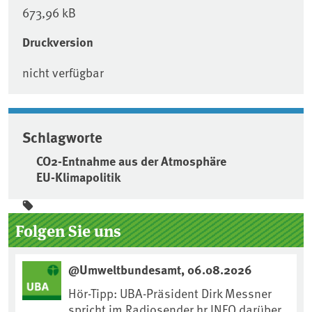
673,96 kB
Druckversion
nicht verfügbar
Schlagworte
CO2-Entnahme aus der Atmosphäre
EU-Klimapolitik
Seitenleiste
Folgen Sie uns
@Umweltbundesamt, 06.08.2026
Hör-Tipp: UBA-Präsident Dirk Messner
spricht im Radiosender hr INFO darüber,