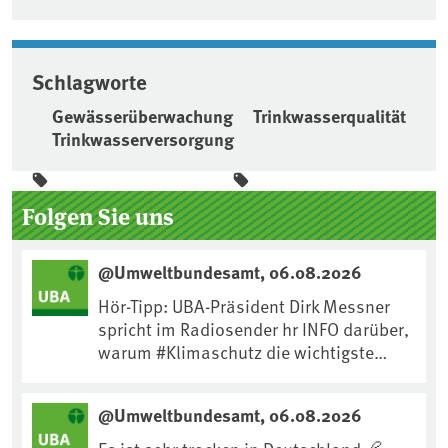
Schlagworte
Gewässerüberwachung
Trinkwasserqualität
Trinkwasserversorgung
Seitenleiste
Folgen Sie uns
@Umweltbundesamt, 06.08.2026
Hör-Tipp: UBA-Präsident Dirk Messner
spricht im Radiosender hr INFO darüber,
warum #Klimaschutz die wichtigste
Maßnahme gegen #Hitze ist und wie wir
uns an Klimafolgen anpassen können:
@Umweltbundesamt, 06.08.2026
https://www.ardsounds.de/episode/urn
:ard:episode:0e7cf1c4b819c26d/