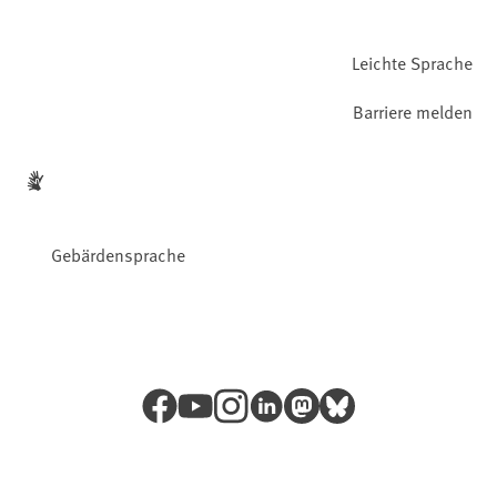
Leichte Sprache
Barriere melden
Gebärdensprache
Facebook
YouTube
Instagram
LinkedIn
Mastodon
Bluesky