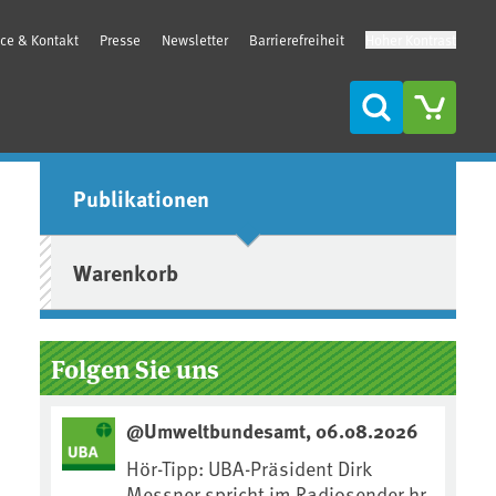
ice & Kontakt
Presse
Newsletter
Barrierefreiheit
Hoher Kontrast
Suche
Seitenleiste
Publikationen
Warenkorb
Folgen Sie uns
@Umweltbundesamt, 06.08.2026
Hör-Tipp: UBA-Präsident Dirk
Messner spricht im Radiosender hr