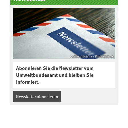
Boden des Jahres ausgewählt und
was passiert eigentlich während
eines solchen Bodenjahres? Infos
dazu gibt es im aktuellen Podcast
„Soilcast“. Jetzt reinhören:
https://soilcast.de/interview/sc20
2-interview-die-kuer-der-krume/
Quelle: maria_a / Photocase.de
Abonnieren Sie die Newsletter vom
Umweltbundesamt und bleiben Sie
informiert.
Newsletter abonnieren