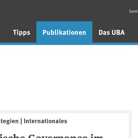
Serv
n
Tipps
Publikationen
Das UBA
ategien | Internationales
rische Governance im