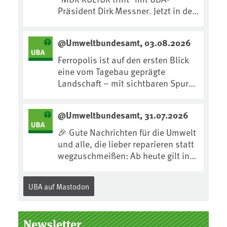
Präsident Dirk Messner. Jetzt in der
MDR-Mediathek nachhören:
https://www.mdr.de/kultur/podcas
@Umweltbundesamt, 03.08.2026
t/trifft/dirk-messner-audio-
100.html
Ferropolis ist auf den ersten Blick
eine vom Tagebau geprägte
Landschaft – mit sichtbaren Spuren
von Technik, Abraum &
tiefgreifenden Eingriffen in den
@Umweltbundesamt, 31.07.2026
Boden. Doch diese Landschaft
erzählt mehr als nur ihre
🎉 Gute Nachrichten für die Umwelt
bergbauliche Vergangenheit. Hier
und alle, die lieber reparieren statt
lässt sich beobachten, wie sich aus
wegzuschmeißen: Ab heute gilt in
Kippenflächen lebendige Böden
Deutschland für viele Elektrogeräte
entwickeln, Pflanzen Fuß fassen &
das „Recht auf
UBA auf Mastodon
neue Lebensräume entstehen....
Reparatur“.Demnach müssen
Hersteller allen Verbraucher*innen
für die folgenden Produkte – soweit
Newsletter
technisch möglich – nach Ablauf