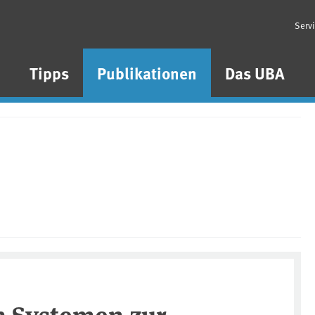
Serv
n
Tipps
Publikationen
Das UBA
n Systemen zur