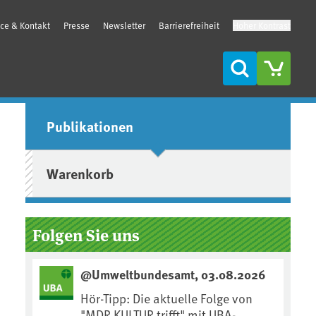
ice & Kontakt
Presse
Newsletter
Barrierefreiheit
Hoher Kontrast
Suche
Seitenleiste
Publikationen
Warenkorb
Folgen Sie uns
@Umweltbundesamt, 03.08.2026
Hör-Tipp: Die aktuelle Folge von
"MDR KULTUR trifft" mit UBA-