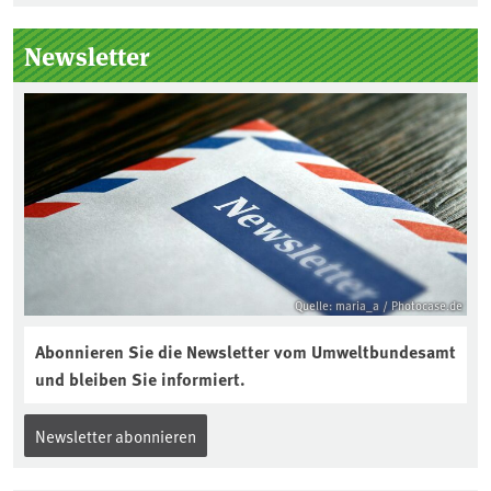
unterstützt die Aktion. Wer sitzt im
Kuratorium, wie wird der Boden des
Newsletter
Jahres ausgewählt und was passiert
eigentlich während eines solchen
Bodenjahres? Infos dazu gibt es im
aktuellen Podcast „Soilcast“. Jetzt
reinhören:
https://soilcast.de/interview/sc202-
interview-die-kuer-der-krume/
Quelle: maria_a / Photocase.de
Abonnieren Sie die Newsletter vom Umweltbundesamt
und bleiben Sie informiert.
Newsletter abonnieren