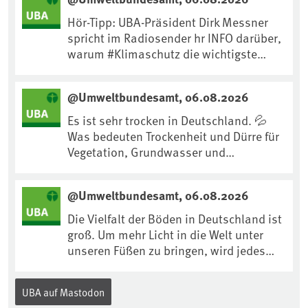
Hör-Tipp: UBA-Präsident Dirk Messner
spricht im Radiosender hr INFO darüber,
warum #Klimaschutz die wichtigste
Maßnahme gegen #Hitze ist und wie wir
uns an Klimafolgen anpassen können:
@Umweltbundesamt, 06.08.2026
https://www.ardsounds.de/episode/urn
:ard:episode:0e7cf1c4b819c26d/
Es ist sehr trocken in Deutschland. 💦
Was bedeuten Trockenheit und Dürre für
Vegetation, Grundwasser und
Landwirtschaft? Ist das bereits der
Klimawandel? Und wie können wir uns
@Umweltbundesamt, 06.08.2026
anpassen?🤔Antworten auf diese und
weitere Fragen auf unserer Webseite:
Die Vielfalt der Böden in Deutschland ist
www.uba.de/trockenheit #Trockenheit
groß. Um mehr Licht in die Welt unter
#Klimawandel
unseren Füßen zu bringen, wird jedes
Jahr am 5. Dezember, dem
Internationalen Tag des Bodens, der
UBA auf Mastodon
„Boden des Jahres“ vorgestellt. Das UBA