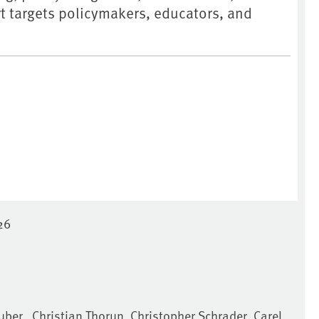
t targets policymakers, educators, and
26
ber , Christian Thorun, Christopher Schrader, Carel