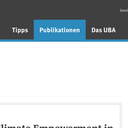
Serv
n
Tipps
Publikationen
Das UBA
 Climate Empowerment in