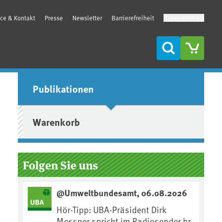
ice & Kontakt
Presse
Newsletter
Barrierefreiheit
Hoher Kontrast
Suche
Seitenleiste
Publikationen
Warenkorb
Folgen Sie uns
@Umweltbundesamt, 06.08.2026
Hör-Tipp: UBA-Präsident Dirk
Messner spricht im Radiosender hr