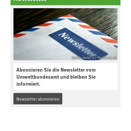
Boden des Jahres ausgewählt und
was passiert eigentlich während
eines solchen Bodenjahres? Infos
dazu gibt es im aktuellen Podcast
„Soilcast“. Jetzt reinhören:
https://soilcast.de/interview/sc20
2-interview-die-kuer-der-krume/
Quelle: maria_a / Photocase.de
Abonnieren Sie die Newsletter vom
Umweltbundesamt und bleiben Sie
informiert.
Newsletter abonnieren