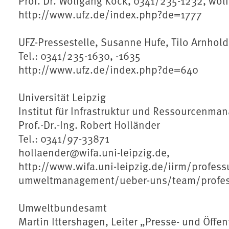
Prof. Dr. Wolfgang Köck, 0341/235-1232, wo
http://www.ufz.de/index.php?de=1777
UFZ-Pressestelle, Susanne Hufe, Tilo Arnhold
Tel.: 0341/235-1630, -1635
http://www.ufz.de/index.php?de=640
Universität Leipzig
Institut für Infrastruktur und Ressourcenm
Prof.-Dr.-Ing. Robert Holländer
Tel.: 0341/97-33871
hollaender@wifa.uni-leipzig.de,
http://www.wifa.uni-leipzig.de/iirm/profess
umweltmanagement/ueber-uns/team/professo
Umweltbundesamt
Martin Ittershagen, Leiter „Presse- und Öffent