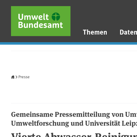
Direkt zum Inhalt
Direkt zum Hauptmenü
Direkt zur Fußzeile
Themen
Date
Startseite
Presse
Gemeinsame Pressemitteilung von Um
Umweltforschung und Universität Leip
Vierte Abwasser-Reinigu