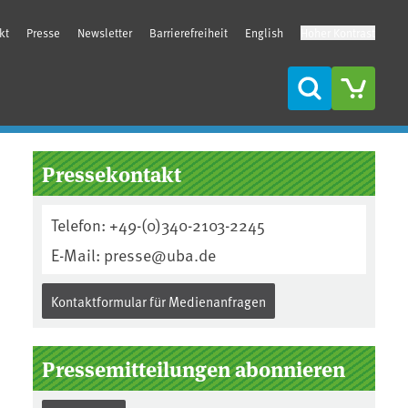
kt
Presse
Newsletter
Barrierefreiheit
English
Hoher Kontrast
Suche
Seitenleiste
Pressekontakt
Telefon: +49-(0)340-2103-2245
E-Mail: presse@uba.de
Kontaktformular für Medienanfragen
Pressemitteilungen abonnieren