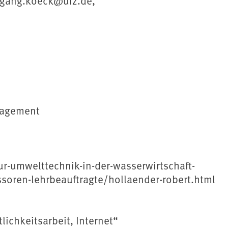
lfgang.koeck@ufz.de,
anagement
ur-umwelttechnik-in-der-wasserwirtschaft-
ren-lehrbeauftragte/hollaender-robert.html
lichkeitsarbeit, Internet“