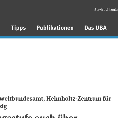
Service & Konta
n
Tipps
Publikationen
Das UBA
weltbundesamt, Helmholtz-Zentrum für
zig
ngsstufe auch über