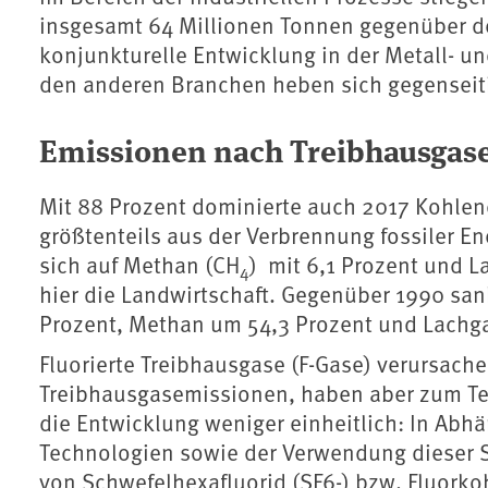
insgesamt 64 Millionen Tonnen gegenüber de
konjunkturelle Entwicklung in der Metall- u
den anderen Branchen heben sich gegenseit
Emissionen nach Treibhausgas
Mit 88 Prozent dominierte auch 2017 Kohlen
größtenteils aus der Verbrennung fossiler En
sich auf Methan (CH
) mit 6,1 Prozent und L
4
hier die Landwirtschaft. Gegenüber 1990 sa
Prozent, Methan um 54,3 Prozent und Lachga
Fluorierte Treibhausgase (F-Gase) verursache
Treibhausgasemissionen, haben aber zum Teil
die Entwicklung weniger einheitlich: In Abh
Technologien sowie der Verwendung dieser S
von Schwefelhexafluorid (SF6-) bzw. Fluorko