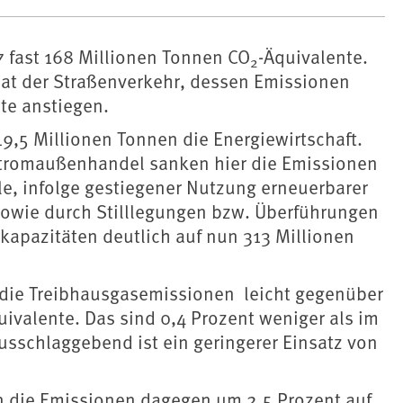
7 fast 168 Millionen Tonnen CO
-Äquivalente.
2
hat der Straßenverkehr, dessen Emissionen
te anstiegen.
19,5 Millionen Tonnen die Energiewirtschaft.
Stromaußenhandel sanken hier die Emissionen
le, infolge gestiegener Nutzung erneuerbarer
sowie durch Stilllegungen bzw. Überführungen
skapazitäten deutlich auf nun 313 Millionen
s die Treibhausgasemissionen leicht gegenüber
uivalente. Das sind 0,4 Prozent weniger als im
usschlaggebend ist ein geringerer Einsatz von
en die Emissionen dagegen um 2,5 Prozent auf