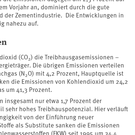
m Vorjahr an, dominiert durch die gute
nd der Zementindustrie. Die Entwicklungen in
ig nahezu auf.
en
dioxid (CO
) die Treibhausgasemissionen –
2
ergieträger. Die übrigen Emissionen verteilen
achgas (N
O) mit 4,2 Prozent, Hauptquelle ist
2
nken die Emissionen von Kohlendioxid um 24,2
s um 41,3 Prozent.
n insgesamt nur etwa 1,7 Prozent der
 sehr hohes Treibhauspotenzial. Hier verläuft
ängigkeit von der Einführung neuer
toffe als Substitute sanken die Emissionen
hlenwasserstoffen (FKW) seit 1995 um 34,4