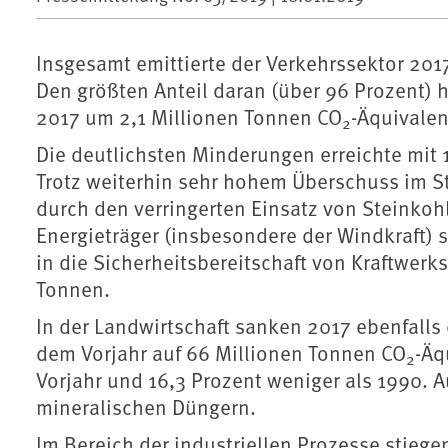
Insgesamt emittierte der Verkehrssektor 201
Den größten Anteil daran (über 96 Prozent) 
2017 um 2,1 Millionen Tonnen CO
-Äquivalen
2
Die deutlichsten Minderungen erreichte mit 
Trotz weiterhin sehr hohem Überschuss im 
durch den verringerten Einsatz von Steinkoh
Energieträger (insbesondere der Windkraft) 
in die Sicherheitsbereitschaft von Kraftwerk
Tonnen.
In der Landwirtschaft sanken 2017 ebenfall
dem Vorjahr auf 66 Millionen Tonnen CO
-Äq
2
Vorjahr und 16,3 Prozent weniger als 1990. A
mineralischen Düngern.
Im Bereich der industriellen Prozesse stieg