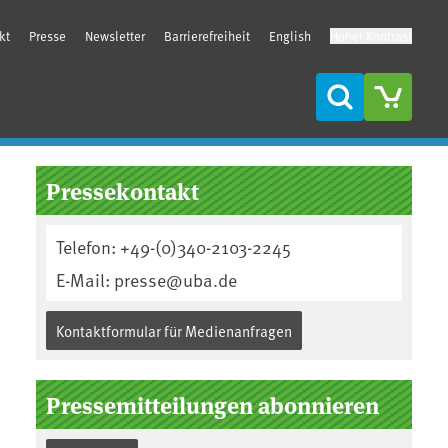
kt
Presse
Newsletter
Barrierefreiheit
English
Hoher Kontrast
Suche
Seitenleiste
Pressekontakt
Telefon: +49-(0)340-2103-2245
E-Mail: presse@uba.de
Kontaktformular für Medienanfragen
Pressemitteilungen abonnieren