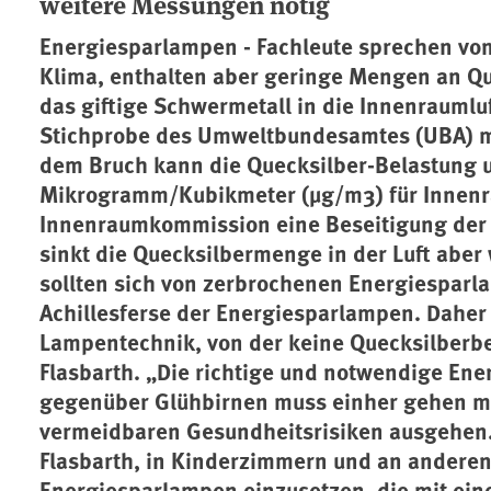
weitere Messungen nötig
Energiesparlampen - Fachleute sprechen von
Klima, enthalten aber geringe Mengen an Qu
das giftige Schwermetall in die Innenraumluf
Stichprobe des Umweltbundesamtes (UBA) mi
dem Bruch kann die Quecksilber-Belastung 
Mikrogramm/Kubikmeter (µg/m3) für Innenr
Innenraumkommission eine Beseitigung der 
sinkt die Quecksilbermenge in der Luft aber
sollten sich von zerbrochenen Energiesparla
Achillesferse der Energiesparlampen. Daher 
Lampentechnik, von der keine Quecksilberbe
Flasbarth. „Die richtige und notwendige Ene
gegenüber Glühbirnen muss einher gehen mi
vermeidbaren Gesundheitsrisiken ausgehen.
Flasbarth, in Kinderzimmern und an anderen 
Energiesparlampen einzusetzen, die mit ei