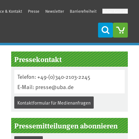
ice & Kontakt
Presse
Newsletter
Barrierefreiheit
Hoher Kontrast
Suche
Seitenleiste
Pressekontakt
Telefon: +49-(0)340-2103-2245
E-Mail: presse@uba.de
Kontaktformular für Medienanfragen
Pressemitteilungen abonnieren