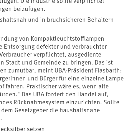
en. Die Industrie sollte verpflichtet
ngen beizufügen.
haltsnah und in bruchsicheren Behältern
wendung von Kompaktleuchtstofflampen
e Entsorgung defekter und verbrauchter
Verbraucher verpflichtet, ausgediente
n Stadt und Gemeinde zu bringen. Das ist
lten zumutbar, meint UBA-Präsident Flasbarth:
rgerinnen und Bürger für eine einzelne Lampe
f fahren. Praktischer wäre es, wenn alte
den." Das UBA fordert den Handel auf,
kendes Rücknahmesystem einzurichten. Sollte
BA dem Gesetzgeber die haushaltsnahe
.
ecksilber setzen