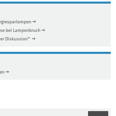
ergiesparlampen
ise bei Lampenbruch
der Diskussion“
pen