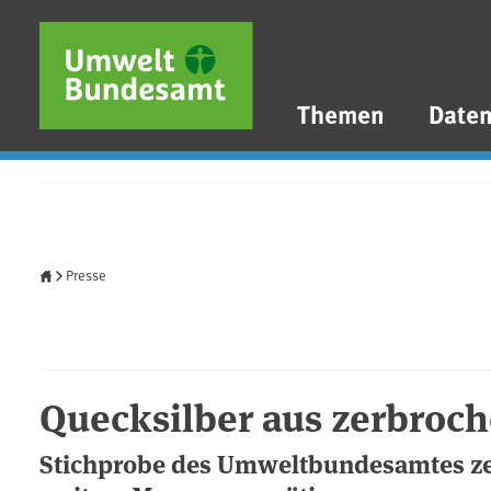
Direkt zum Inhalt
Direkt zum Hauptmenü
Direkt zur Fußzeile
Themen
Date
Startseite
Presse
Quecksilber aus zerbroc
Stichprobe des Umweltbundesamtes ze