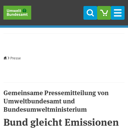
Direkt zum Inhalt
Direkt zum Hauptmenü
Direkt zur Fußzeile
Suche
Men
Startseite
Presse
Gemeinsame Pressemitteilung von
Umweltbundesamt und
Bundesumweltministerium
Bund gleicht Emissionen