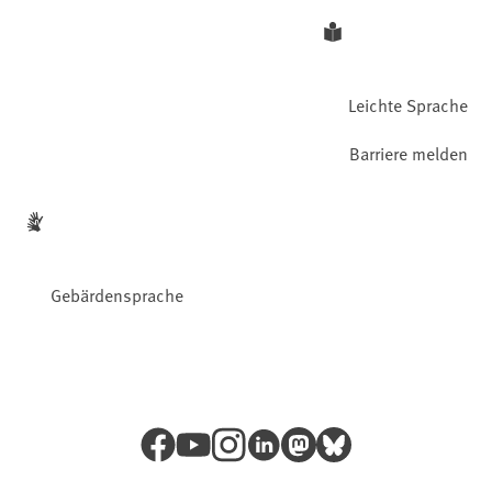
Leichte Sprache
Barriere melden
Gebärdensprache
Facebook
YouTube
Instagram
LinkedIn
Mastodon
Bluesky