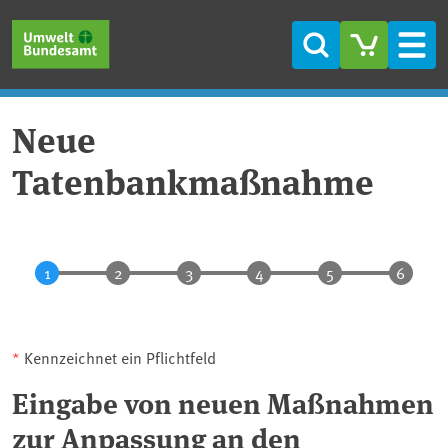
Direkt zum Inhalt
Direkt zum Hauptmenü
Direkt zur Fußzeile
Suche
Men
Neue
Tatenbankmaßnahme
*
Kennzeichnet ein Pflichtfeld
Eingabe von neuen Maßnahmen
zur Anpassung an den