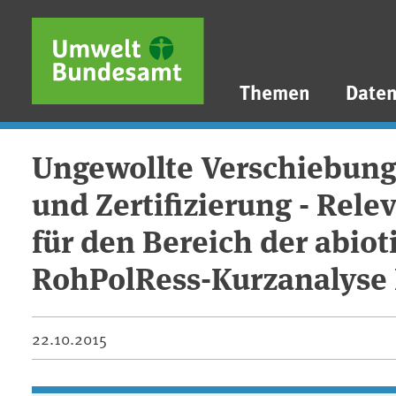
Direkt zum Inhalt
Direkt zum Hauptmenü
Direkt zur Fußzeile
Themen
Date
Ungewollte Verschiebung
und Zertifizierung - Rel
für den Bereich der abiot
RohPolRess-Kurzanalyse 
22.10.2015