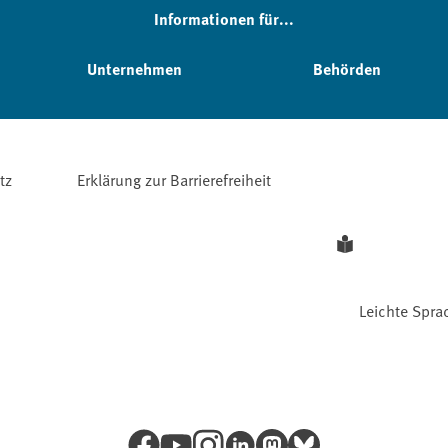
Informationen für...
Unternehmen
Behörden
tz
Erklärung zur Barrierefreiheit
Leichte Spra
Facebook
YouTube
Instagram
LinkedIn
Mastodon
Bluesky