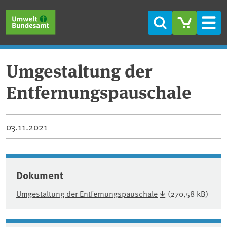
Direkt zum Inhalt
Direkt zum Hauptmenü
Direkt zur Fußzeile
Suche
Men
Umgestaltung der
Entfernungspauschale
03.11.2021
Dokument
Umgestaltung der Entfernungspauschale
(270,58 kB)