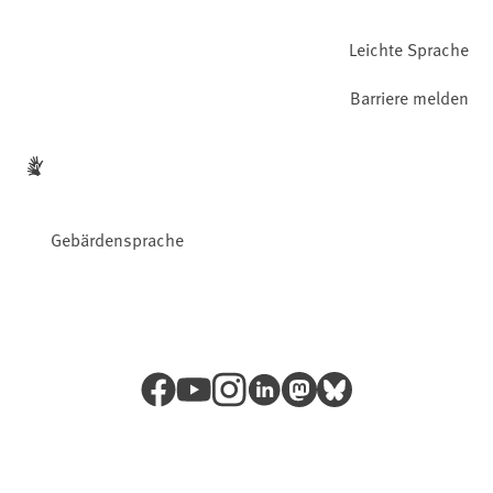
Leichte Sprache
Barriere melden
Gebärdensprache
Facebook
YouTube
Instagram
LinkedIn
Mastodon
Bluesky