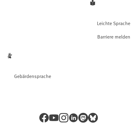
Leichte Sprache
Barriere melden
Gebärdensprache
Facebook
YouTube
Instagram
LinkedIn
Mastodon
Bluesky