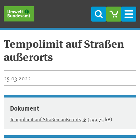
Direkt zum Inhalt
Direkt zum Hauptmenü
Direkt zur Fußzeile
Suche
Men
Tempolimit auf Straßen
außerorts
25.03.2022
Dokument
Tempolimit auf Straßen außerorts
(399,75 kB)