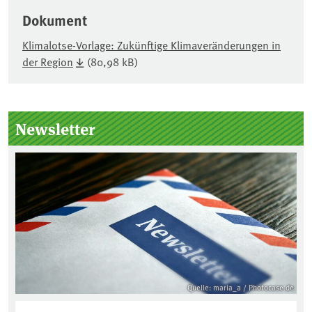
Dokument
Klimalotse-Vorlage: Zukünftige Klimaveränderungen in
der Region
(80,98 kB)
Seitenleiste
Newsletter
Quelle: maria_a / Photocase.de