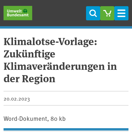
Direkt zum Inhalt
Direkt zum Hauptmenü
Direkt zur Fußzeile
Suche
Men
Klimalotse-Vorlage:
Zukünftige
Klimaveränderungen in
der Region
20.02.2023
Word-Dokument, 80 kb