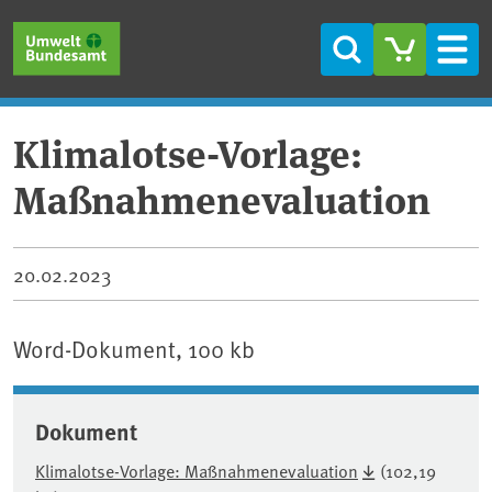
Direkt zum Inhalt
Direkt zum Hauptmenü
Direkt zur Fußzeile
Suche
Men
Klimalotse-Vorlage:
Maßnahmenevaluation
20.02.2023
Word-Dokument, 100 kb
Dokument
Klimalotse-Vorlage: Maßnahmenevaluation
(102,19