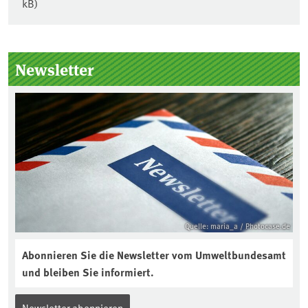
kB)
Seitenleiste
Newsletter
Quelle: maria_a / Photocase.de
Abonnieren Sie die Newsletter vom Umweltbundesamt
und bleiben Sie informiert.
Newsletter abonnieren