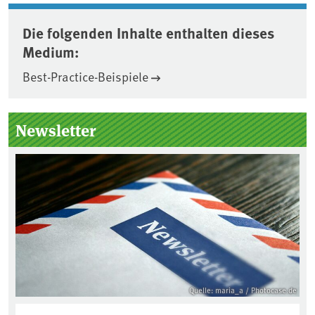
Die folgenden Inhalte enthalten dieses
Medium:
Best-Practice-Beispiele
Seitenleiste
Newsletter
Quelle: maria_a / Photocase.de