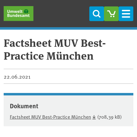
Direkt zum Inhalt
Direkt zum Hauptmenü
Direkt zur Fußzeile
Suche
Men
Factsheet MUV Best-
Practice München
22.06.2021
Dokument
Factsheet MUV Best-Practice München
(708,39 kB)