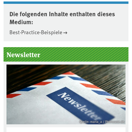
Die folgenden Inhalte enthalten dieses
Medium:
Best-Practice-Beispiele
Seitenleiste
Newsletter
Quelle: maria_a / Photocase.de