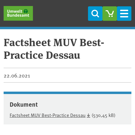
Direkt zum Inhalt
Direkt zum Hauptmenü
Direkt zur Fußzeile
Suche
Men
Factsheet MUV Best-
Practice Dessau
22.06.2021
Dokument
Factsheet MUV Best-Practice Dessau
(530,45 kB)