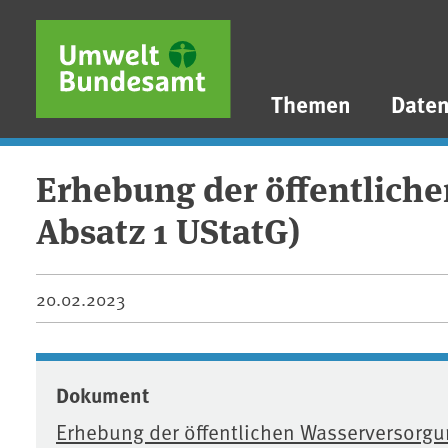
Direkt zum Inhalt
Direkt zum Hauptmenü
Direkt zur Fußzeile
Themen
Date
Erhebung der öffentliche
Absatz 1 UStatG)
20.02.2023
Dokument
Erhebung der öffentlichen Wasserversorgu