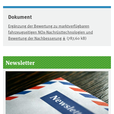
Dokument
Ergänzung der Bewertung zu marktverfügbaren
fahrzeugseitigen NOx-Nachrüsttechnologien und
Bewertung der Nachbesserung
(787,60 kB)
Seitenleiste
Newsletter