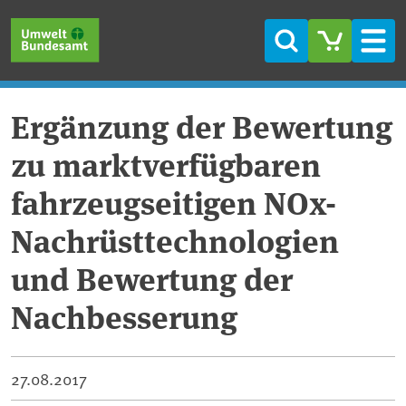
Direkt zum Inhalt
Direkt zum Hauptmenü
Direkt zur Fußzeile
Suche
Men
Ergänzung der Bewertung
zu marktverfügbaren
fahrzeugseitigen NOx-
Nachrüsttechnologien
und Bewertung der
Nachbesserung
27.08.2017