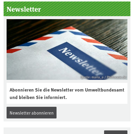
Seitenleiste
Newsletter
Quelle: maria_a / Photocase.de
Abonnieren Sie die Newsletter vom Umweltbundesamt
und bleiben Sie informiert.
Newsletter abonnieren