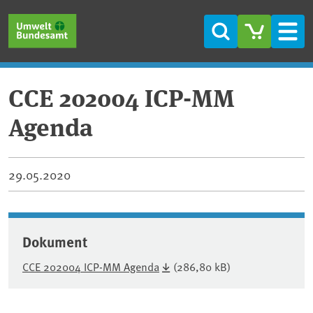
Direkt zum Inhalt
Direkt zum Hauptmenü
Direkt zur Fußzeile
Suche
Men
CCE 202004 ICP-MM
Agenda
29.05.2020
Dokument
CCE 202004 ICP-MM Agenda
(286,80 kB)