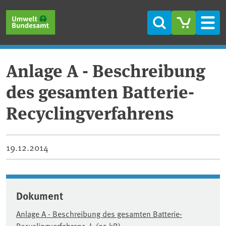
Direkt zum Inhalt
Direkt zum Hauptmenü
Direkt zur Fußzeile
Suche
Men
Anlage A - Beschreibung
des gesamten Batterie-
Recyclingverfahrens
19.12.2014
Dokument
Anlage A - Beschreibung des gesamten Batterie-
Recyclingverfahrens
(25 kB)