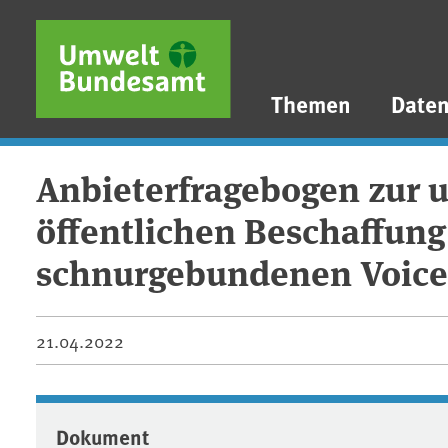
Direkt zum Inhalt
Direkt zum Hauptmenü
Direkt zur Fußzeile
Themen
Date
Anbieterfragebogen zur 
öffentlichen Beschaffun
schnurgebundenen Voice 
21.04.2022
Dokument