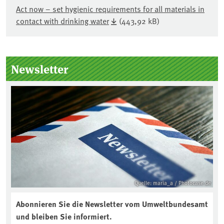
Act now – set hygienic requirements for all materials in
contact with drinking water
(443,92 kB)
Seitenleiste
Newsletter
Quelle: maria_a / Photocase.de
Abonnieren Sie die Newsletter vom Umweltbundesamt
und bleiben Sie informiert.