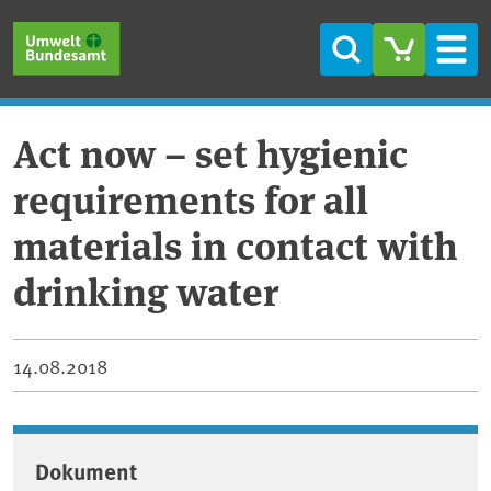
Direkt zum Inhalt
Direkt zum Hauptmenü
Direkt zur Fußzeile
Suche
Men
Act now – set hygienic
requirements for all
materials in contact with
drinking water
14.08.2018
Dokument